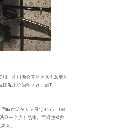
室使用，不用擔心有熱水來不及加熱
位恆溫系統的熱水器，如TH-
同時供給多人使用*(註1)，但價
會洗到一半沒有熱水。而瞬熱式熱
現象喔。