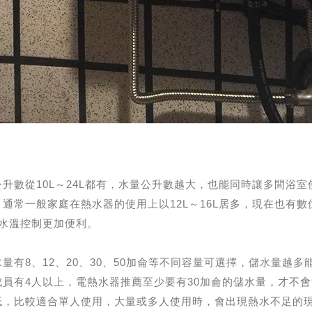
升數從10L～24L都有，水量公升數越大，也能同時讓多間浴
通常一般家庭在熱水器的使用上以12L～16L居多，現在也有數
讓水溫控制更加便利。
有8、12、20、30、50加侖等不同容量可選擇，儲水量越多能
員有4人以上，電熱水器推薦至少要有30加侖的儲水量，才不
低，比較適合單人使用，大量或多人使用時，會出現熱水不足的