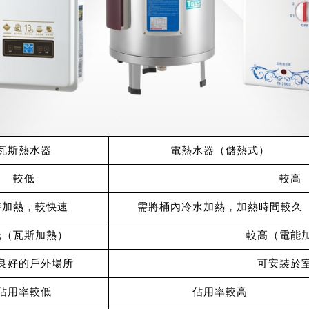
瓦斯熱水器
電熱水器（儲熱式）
較低
較高
時加熱，較快速
需將桶內冷水加熱，
加熱時間較久
低（瓦斯加熱）
較高（電能
良好的戶外場所
可安裝於
佔用率較低
佔用率較高