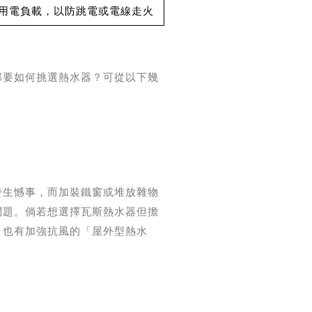
用電負載，以防跳電或電線走火
那要如何挑選熱水器？可從以下幾
發生憾事，而加裝鐵窗或堆放雜物
問題。倘若想選擇瓦斯熱水器但擔
，也有加強抗風的「屋外型熱水