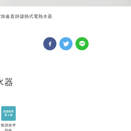
2加侖直掛儲熱式電熱水器
水器
能源效率
四級