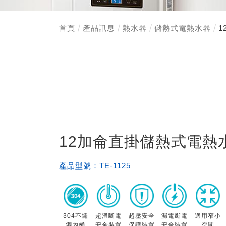
首頁
產品訊息
熱水器
儲熱式電熱水器
1
12加侖直掛儲熱式電熱
產品型號：
TE-1125
304不鏽
超溫斷電
超壓安全
漏電斷電
適用窄小
鋼內桶
安全裝置
保護裝置
安全裝置
空間