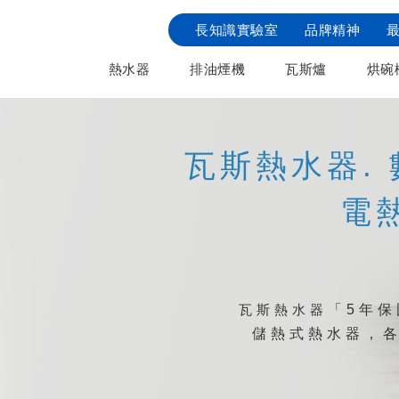
長知識實驗室
品牌精神
熱水器
排油煙機
瓦斯爐
烘碗
瓦斯熱水器.
電
瓦斯熱水器
「5年
儲熱式熱水器，