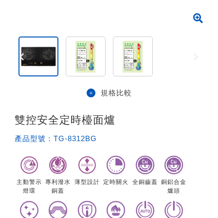
規格比較
雙控安全定時檯面爐
產品型號：
TG-8312BG
主動警示
專利潑水
薄型設計
定時關火
全銅齒蓋
銅鋁合金
燈環
銅蓋
爐頭