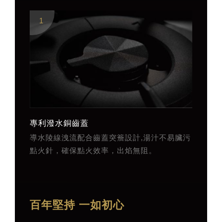
1
2
專利潑水銅齒蓋
薄型銅
導水陵線洩流配合齒蓋突簷設計,湯汁不易臟污
薄型33
點火針，確保點火效率，出焰無阻。
銅材質,
百年堅持 一如初心