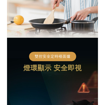
雙控安全定時檯面爐
燈環顯示 安全即視