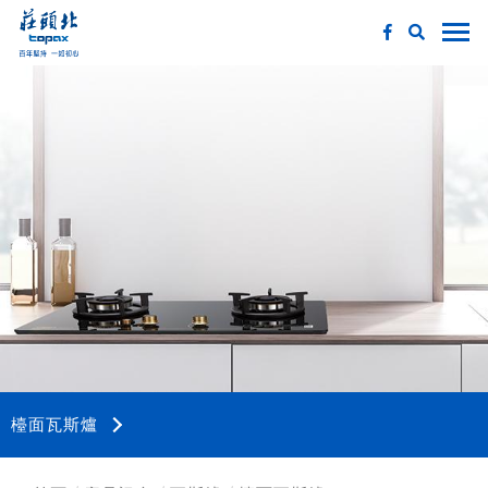
檯面瓦斯爐