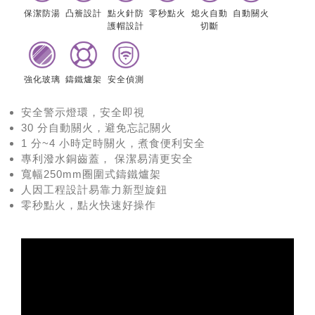
保潔防湯
凸簷設計
點火針防
零秒點火
熄火自動
自動關火
護帽設計
切斷
強化玻璃
鑄鐵爐架
安全偵測
安全警示燈環，安全即視
30 分自動關火，避免忘記關火
1 分~4 小時定時關火，煮食便利安全
專利潑水銅齒蓋， 保潔易清更安全
寬幅250mm圈圍式鑄鐵爐架
人因工程設計易靠力新型旋鈕
零秒點火，點火快速好操作