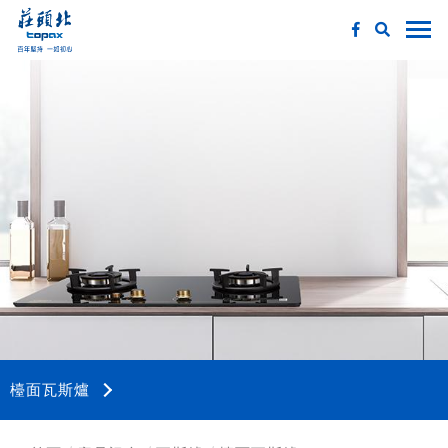
檯面瓦斯爐