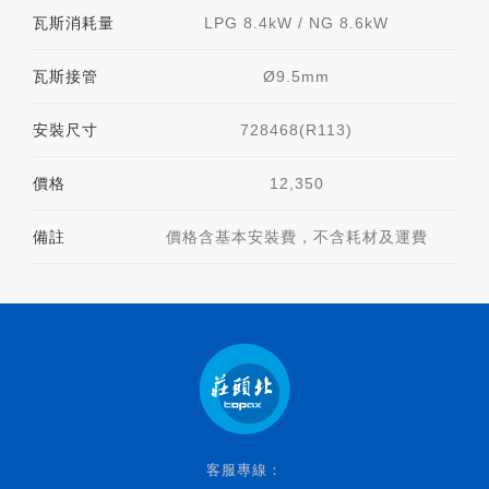
瓦斯消耗量
LPG 8.4kW / NG 8.6kW
瓦斯接管
Ø9.5mm
安裝尺寸
728468(R113)
價格
12,350
備註
價格含基本安裝費，不含耗材及運費
客服專線：