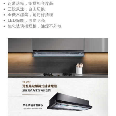
超薄邊板，櫥櫃相容度高
三段風速，自由切換
全機不鏽鋼，耐污好清理
LED節能，照度明亮
強化玻璃擋煙板，油煙不外散