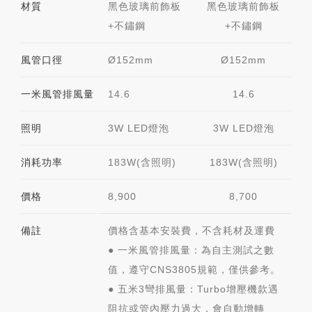
材質
黑色玻璃前飾板
黑色玻璃前飾板
+不鏽鋼
+不鏽鋼
風管口徑
Ø152mm
Ø152mm
一米風管排風量
14.6
14.6
照明
3W LED燈泡
3W LED燈泡
消耗功率
183W(含照明)
183W(含照明)
價格
8,900
8,700
備註
價格含基本安裝費，不含耗材及運費
● 一米風管排風量：
為自主測試之數
值，遵守CNS3805規範，僅供參考。
● 五米3彎排風量：
Turbo增壓機款遇
阻抗或管內壓力過大，會自動增轉