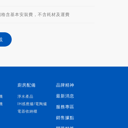
價格含基本安裝費，不含耗材及運費
載
廚房配備
品牌精神
最新消息
機
淨水產品
機
IH感應爐/電陶爐
服務專區
電器收納櫃
銷售據點