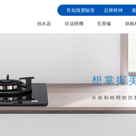
長知識實驗室
品牌精神
熱水器
排油煙機
瓦斯爐
烘碗
想掌握
火侯和時間的控