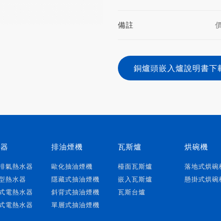
備註
銅爐頭嵌入爐說明書下
水器
排油煙機
瓦斯爐
烘碗機
排氣熱水器
歐化抽油煙機
檯面瓦斯爐
落地式烘碗
型熱水器
隱藏式抽油煙機
嵌入瓦斯爐
懸掛式烘碗
式電熱水器
斜背式抽油煙機
瓦斯台爐
式電熱水器
單層式抽油煙機