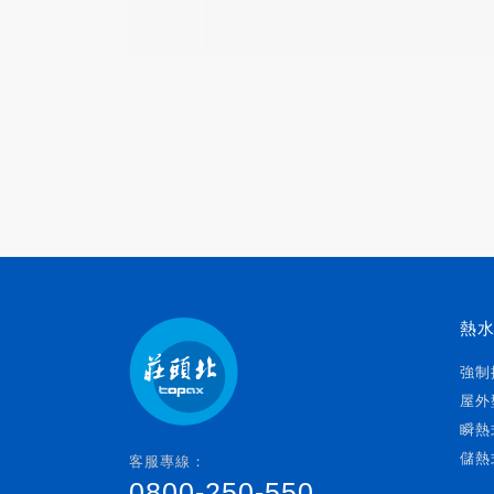
熱
強制
屋外
瞬熱
儲熱
客服專線：
0800-250-550