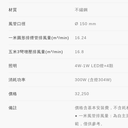
材質
不鏽鋼
風管口徑
Ø 150 mm
一米圓形排煙管排風量(m³/min)
16.24
五米3彎增壓排風量(m³/min)
16.8
照明
4W-1W LED燈×4顆
消耗功率
300W (含燈304W)
價格
32,250
備註
價格含基本安裝費，不含耗
● 一米風管排風量：
為自主
範，僅供參考。