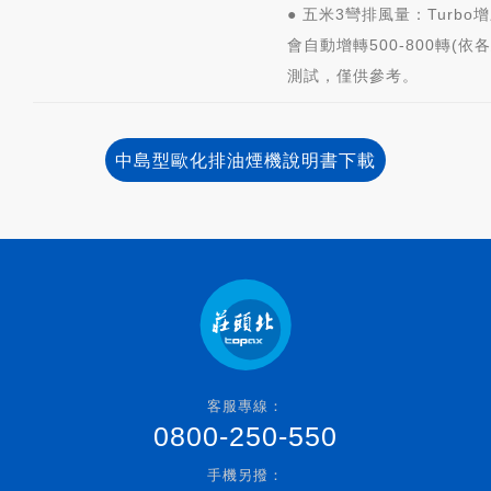
● 五米3彎排風量：
Turb
會自動增轉500-800轉(
測試，僅供參考。
中島型歐化排油煙機說明書下載
客服專線：
0800-250-550
手機另撥：